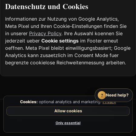
Datenschutz und Cookies
Informationen zur Nutzung von Google Analytics,
Meta Pixel und Ihren Cookie-Einstellungen finden Sie
in unserer
Privacy Policy
. Ihre Auswahl koennen Sie
jederzeit ueber
Cookie settings
im Footer erneut
oeffnen. Meta Pixel bleibt einwilligungsbasiert; Google
Analytics kann zusaetzlich im Consent Mode fuer
begrenzte cookielose Reichweitenmessung arbeiten.
?
Need help?
Cookies:
optional analytics and marketing.
Privacy
© 2026 ImagineYourBook.com
Allow cookies
Reviews
·
Book Generators
·
Earn 25% as an Affiliate
·
Impressum
·
Terms
·
Privacy
·
Cookie settings
·
Feedback
Only essential